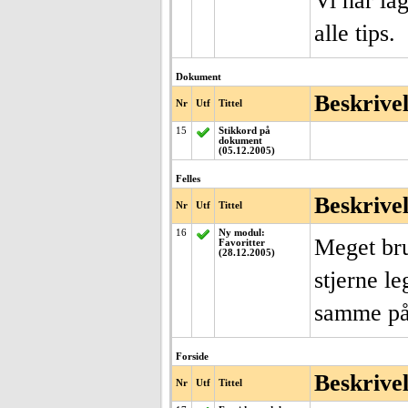
Vi har la
alle tips.
Dokument
Beskrive
Nr
Utf
Tittel
15
Stikkord på
dokument
(05.12.2005)
Felles
Beskrive
Nr
Utf
Tittel
16
Ny modul:
Meget bru
Favoritter
(28.12.2005)
stjerne l
samme på 
Forside
Beskrive
Nr
Utf
Tittel