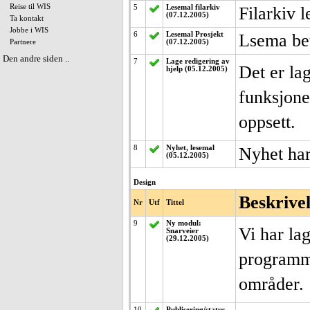
Reise til WIS
5
Lesemal filarkiv
Filarkiv 
(07.12.2005)
Ta kontakt
Jobbe i WIS
6
Lesemal Prosjekt
Lsema bet
Partnere
(07.12.2005)
Den andre siden ..
7
Lage redigering av
Det er la
hjelp (05.12.2005)
funksjoner
oppsett.
8
Nyhet, lesemal
Nyhet har
(05.12.2005)
Design
Beskrive
Nr
Utf
Tittel
9
Ny modul:
Vi har lag
Snarveier
(29.12.2005)
programme
områder.
10
Publisering/status