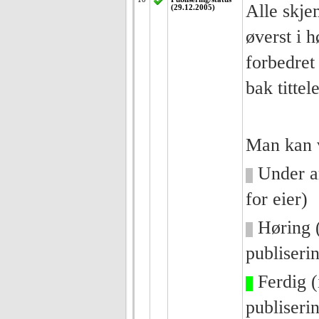
Alle skje
(29.12.2005)
øverst i 
forbedret 
bak tittel
Man kan v
Under ar
for eier)
Høring (
publiseri
Ferdig (
publiseri