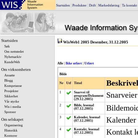
|
|
|
|
Startsiden
Produkter
Drift
Markedsføring
Ta kontakt
Startsiden
WisWeb1 2005 Desember, 31.12.2005
Søk
Om nettstedet
Nyhetsarkiv
KundeWeb
Alle
|
Ikke utført
|
Utført
Om virksomheten
Bilde
Ansatte
Beskrive
Blogg
Nr
Utf
Tittel
Kompetanse
Prosjekter
1
Snarvei til
Snarveier
program/Dokument
Sikkerhet
(29.12.2005)
Vår styrke
2
Bilde, lesemal
Bildemoid
Wis i media
(07.12.2005)
Sponsor
3
Kalender, lesemal
Kalender 
Om selskapet
(07.12.2005)
Organisering
4
Kontakt, lesemal
Kontakt l
Historikk
(07.12.2005)
Kontorer