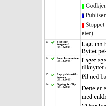
Godkjent
Publiser
Stoppet 
eier)
11
Forbedret
Lagt inn 
knapperad
(05.12.2005)
Byttet pe
12
Laget hjelpesystem
Laget ege
(05.12.2005)
tilknytte
13
Lagt på historikk-
Pil ned b
knapper
(05.12.2005)
14
Opplegg for Tips
Dette er 
(05.12.2005)
med enkle