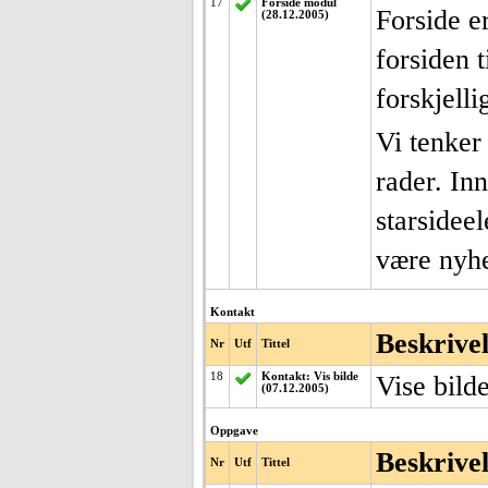
17
Forside modul
Forside e
(28.12.2005)
forsiden t
forskjell
Vi tenker
rader. In
starsidee
være nyhet
Kontakt
Beskrive
Nr
Utf
Tittel
18
Kontakt: Vis bilde
Vise bilde
(07.12.2005)
Oppgave
Beskrive
Nr
Utf
Tittel