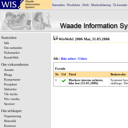
|
|
|
|
Startsiden
Produkter
Drift
Markedsføring
Ta kontakt
Startsiden
WisWeb1 2006 Mai, 31.05.2006
Søk
Om nettstedet
Nyhetsarkiv
KundeWeb
Alle
|
Ikke utført
|
Utført
Om virksomheten
Forside
Ansatte
Nr
Utf
Tittel
Beskrivelse
Blogg
Kompetanse
1
Markere interne nyheter,
Systemet husk
ikke lest (31.05.2006)
rødfarge. Det
Prosjekter
Sikkerhet
Vår styrke
Wis i media
Sponsor
Om selskapet
Organisering
Historikk
Kontorer