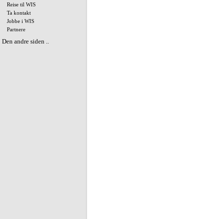
Reise til WIS
Ta kontakt
Jobbe i WIS
Partnere
Den andre siden ..