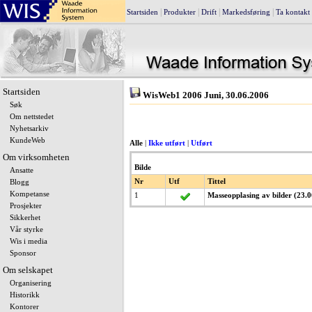
|
|
|
|
Startsiden
Produkter
Drift
Markedsføring
Ta kontakt
Startsiden
WisWeb1 2006 Juni, 30.06.2006
Søk
Om nettstedet
Nyhetsarkiv
KundeWeb
Alle
|
Ikke utført
|
Utført
Om virksomheten
Bilde
Ansatte
Nr
Utf
Tittel
Blogg
Kompetanse
1
Masseopplasing av bilder (23.
Prosjekter
Sikkerhet
Vår styrke
Wis i media
Sponsor
Om selskapet
Organisering
Historikk
Kontorer