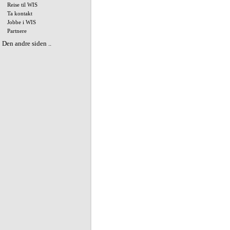
Reise til WIS
Ta kontakt
Jobbe i WIS
Partnere
Den andre siden ..