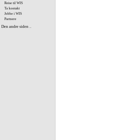
Reise til WIS
Ta kontakt
Jobbe i WIS
Partnere
Den andre siden ..