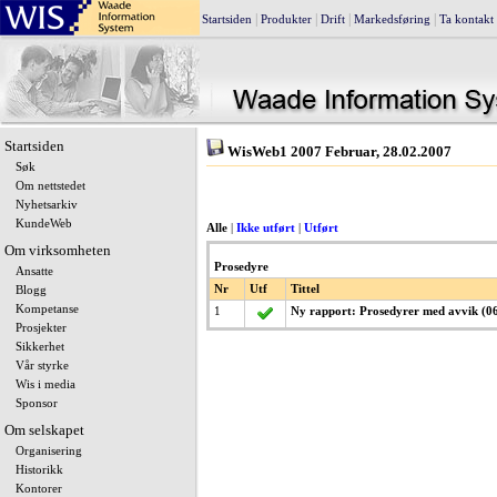
|
|
|
|
Startsiden
Produkter
Drift
Markedsføring
Ta kontakt
Startsiden
WisWeb1 2007 Februar, 28.02.2007
Søk
Om nettstedet
Nyhetsarkiv
KundeWeb
Alle
|
Ikke utført
|
Utført
Om virksomheten
Prosedyre
Ansatte
Nr
Utf
Tittel
Blogg
Kompetanse
1
Ny rapport: Prosedyrer med avvik (0
Prosjekter
Sikkerhet
Vår styrke
Wis i media
Sponsor
Om selskapet
Organisering
Historikk
Kontorer