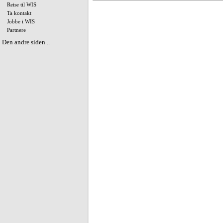
Reise til WIS
Ta kontakt
Jobbe i WIS
Partnere
Den andre siden ..