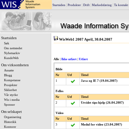
|
|
|
|
Startsiden
Produkter
Drift
Markedsføring
Ta kontakt
Startsiden
WisWeb1 2007 April, 30.04.2007
Søk
Om nettstedet
Nyhetsarkiv
KundeWeb
Alle
|
Ikke utført
|
Utført
Om virksomheten
Bilde
Ansatte
Nr
Utf
Tittel
Blogg
Kompetanse
1
Java og IE 7 (19.04.2007)
Prosjekter
Sikkerhet
Felles
Vår styrke
Nr
Utf
Tittel
Wis i media
2
Utvidet tips-hjelp (26.04.2007)
Sponsor
Om selskapet
Video
Organisering
Nr
Utf
Tittel
Historikk
3
Modul for video (23.04.2007)
Kontorer