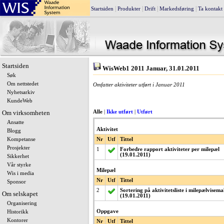
|
|
|
|
Startsiden
Produkter
Drift
Markedsføring
Ta kontakt
Startsiden
WisWeb1 2011 Januar, 31.01.2011
Søk
Om nettstedet
Omfatter aktiviteter utført i Januar 2011
Nyhetsarkiv
KundeWeb
Om virksomheten
Alle
|
Ikke utført
|
Utført
Ansatte
Aktivitet
Blogg
Kompetanse
Nr
Utf
Tittel
Prosjekter
1
Forbedre rapport aktiviteter per milepæl
(19.01.2011)
Sikkerhet
Vår styrke
Milepæl
Wis i media
Nr
Utf
Tittel
Sponsor
2
Sortering på aktivitetsliste i milepælvisema
Om selskapet
(19.01.2011)
Organisering
Oppgave
Historikk
Kontorer
Nr
Utf
Tittel