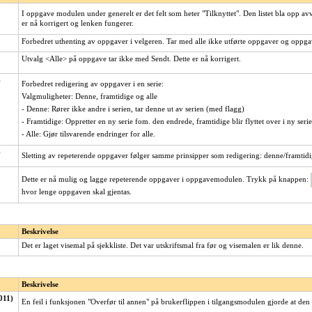
I oppgave modulen under generelt er det felt som heter "Tilknyttet". Den listet bla opp avv
er nå korrigert og lenken fungerer.
Forbedret uthenting av oppgaver i velgeren. Tar med alle ikke utførte oppgaver og oppgav
Utvalg <Alle> på oppgave tar ikke med Sendt. Dette er nå korrigert.
)
Forbedret redigering av oppgaver i en serie:
Valgmuligheter: Denne, framtidige og alle
- Denne: Rører ikke andre i serien, tar denne ut av serien (med flagg)
- Framtidige: Oppretter en ny serie fom. den endrede, framtidige blir flyttet over i ny serie
- Alle: Gjør tilsvarende endringer for alle.
)
Sletting av repeterende oppgaver følger samme prinsipper som redigering: denne/framtidi
Dette er nå mulig og lagge repeterende oppgaver i oppgavemodulen. Trykk på knappen:
hvor lenge oppgaven skal gjentas.
Beskrivelse
Det er laget visemal på sjekkliste. Det var utskriftsmal fra før og visemalen er lik denne.
Beskrivelse
011)
En feil i funksjonen "Overfør til annen" på brukerflippen i tilgangsmodulen gjorde at den li