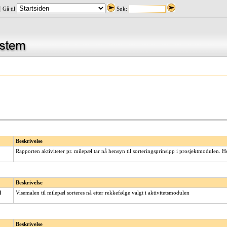
|
Gå til
Søk:
Beskrivelse
Rapporten aktiviteter pr. milepæl tar nå hensyn til sorteringsprinsipp i prosjektmodulen. 
Beskrivelse
l
Visemalen til milepæl sorteres nå etter rekkefølge valgt i aktivitetsmodulen
Beskrivelse