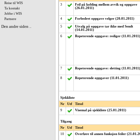
Reise til WIS
3
Feil på kobling mellom avvik og oppgave
(26.01.2011)
Ta kontakt
Jobbe i WIS
4
Forbedret oppgave velger (20.01.2011)
Partnere
Den andre siden ..
5
Utvalg
på oppgave tar ikke med Sendt
(14.01.2011)
6
Repeterende oppgave: rediger (11.01.2011
7
Repeterende oppgave: sletting (11.01.2011
8
Repeterende oppgaver (11.01.2011)
Sjekkliste
Nr
Utf
Tittel
9
Visemal på sjekkliste (25.01.2011)
Tilgang
Nr
Utf
Tittel
10
Overføre til annen funksjon feiler (21.01.2