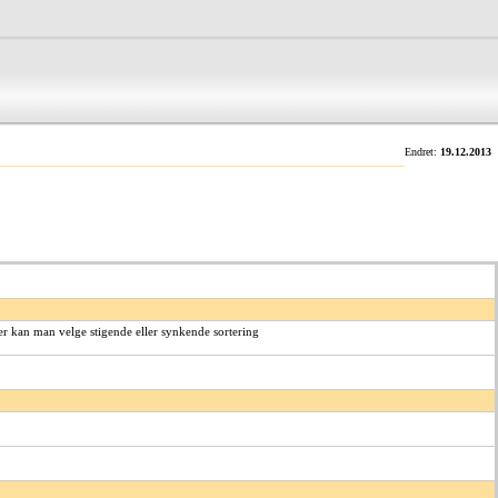
Endret:
19.12.2013
Her kan man velge stigende eller synkende sortering