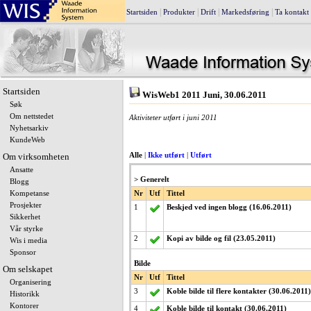
|
|
|
|
Startsiden
Produkter
Drift
Markedsføring
Ta kontakt
Startsiden
WisWeb1 2011 Juni, 30.06.2011
Søk
Om nettstedet
Aktiviteter utført i juni 2011
Nyhetsarkiv
KundeWeb
Om virksomheten
Alle
|
Ikke utført
|
Utført
Ansatte
> Generelt
Blogg
Kompetanse
Nr
Utf
Tittel
Prosjekter
1
Beskjed ved ingen blogg (16.06.2011)
Sikkerhet
Vår styrke
2
Kopi av bilde og fil (23.05.2011)
Wis i media
Sponsor
Bilde
Om selskapet
Nr
Utf
Tittel
Organisering
3
Koble bilde til flere kontakter (30.06.2011)
Historikk
Kontorer
4
Koble bilde til kontakt (30.06.2011)