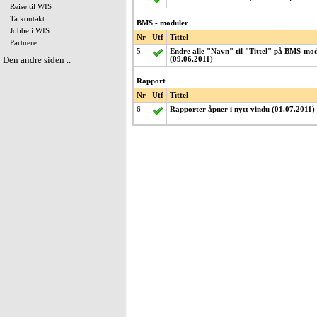
Reise til WIS
Ta kontakt
BMS - moduler
Jobbe i WIS
Nr
Utf
Tittel
Partnere
5
Endre alle "Navn" til "Tittel" på BMS-mo
Den andre siden ..
(09.06.2011)
Rapport
Nr
Utf
Tittel
6
Rapporter åpner i nytt vindu (01.07.2011)