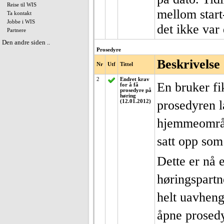
Reise til WIS
mellom start
Ta kontakt
Jobbe i WIS
det ikke var 
Partnere
Den andre siden ..
Prosedyre
Beskrivelse
Nr
Utf
Tittel
2
Endret krav
En bruker fi
for å få
prosedyre på
høring
prosedyren l
(12.01.2012)
hjemmeområd
satt opp som
Dette er nå 
høringspartne
helt uavheng
åpne prosedy