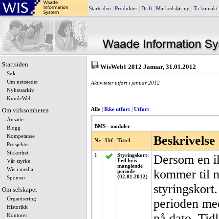
|
|
|
|
Startsiden
Produkter
Drift
Markedsføring
Ta kontakt
Startsiden
WisWeb1 2012 Januar, 31.01.2012
Søk
Om nettstedet
Aktiviteter utført i januar 2012
Nyhetsarkiv
KundeWeb
Om virksomheten
Alle
|
Ikke utført
|
Utført
Ansatte
BMS - moduler
Blogg
Kompetanse
Beskrivelse
Nr
Utf
Tittel
Prosjekter
Sikkerhet
1
Styringskort:
Dersom en ik
Feil hvis
Vår styrke
manglende
Wis i media
kommer til ny
periode
(02.01.2012)
Sponsor
styringskort.
Om selskapet
Organisering
perioden med
Historikk
på dato. Tid
Kontorer