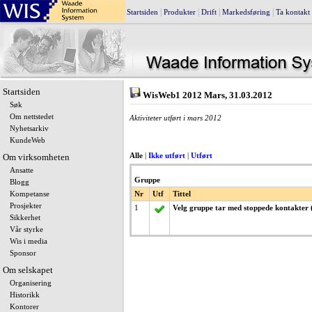
|
|
|
|
Startsiden
Produkter
Drift
Markedsføring
Ta kontakt
Startsiden
WisWeb1 2012 Mars, 31.03.2012
Søk
Om nettstedet
Aktiviteter utført i mars 2012
Nyhetsarkiv
KundeWeb
Om virksomheten
Alle
|
Ikke utført
|
Utført
Ansatte
Gruppe
Blogg
Kompetanse
Nr
Utf
Tittel
Prosjekter
1
Velg gruppe tar med stoppede kontakter 
Sikkerhet
Vår styrke
Wis i media
Sponsor
Om selskapet
Organisering
Historikk
Kontorer