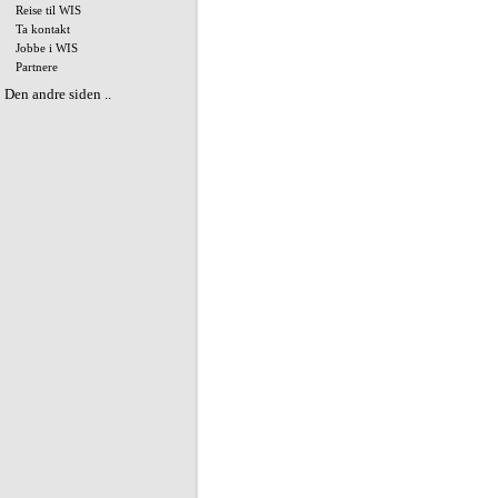
Reise til WIS
Ta kontakt
Jobbe i WIS
Partnere
Den andre siden ..