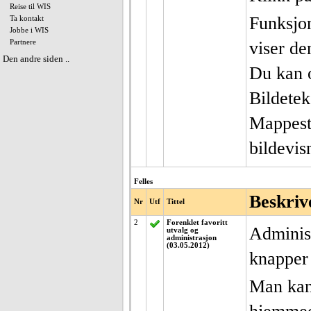
Reise til WIS
Funksjon
Ta kontakt
Jobbe i WIS
Partnere
viser de
Den andre siden ..
Du kan o
Bildetek
Mappestr
bildevis
Felles
Beskriv
Nr
Utf
Tittel
2
Forenklet favoritt
Administ
utvalg og
administrasjon
(03.05.2012)
knapper 
Man kan 