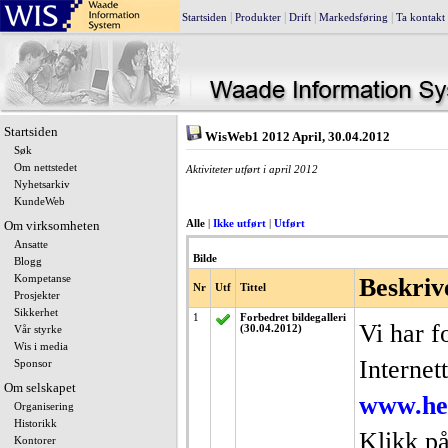
|
|
|
|
Startsiden
Produkter
Drift
Markedsføring
Ta kontakt
Startsiden
WisWeb1 2012 April, 30.04.2012
Søk
Om nettstedet
Aktiviteter utført i april 2012
Nyhetsarkiv
KundeWeb
Om virksomheten
Alle
|
Ikke utført
|
Utført
Ansatte
Bilde
Blogg
Kompetanse
Beskriv
Nr
Utf
Tittel
Prosjekter
Sikkerhet
1
Forbedret bildegalleri
Vi har f
(30.04.2012)
Vår styrke
Wis i media
Internet
Sponsor
Om selskapet
www.hem
Organisering
Historikk
Klikk på
Kontorer