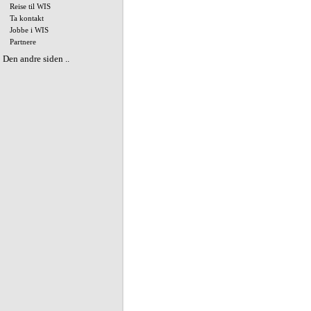
Reise til WIS
Ta kontakt
Jobbe i WIS
Partnere
Den andre siden ..