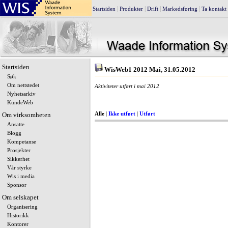
|
|
|
|
Startsiden
Produkter
Drift
Markedsføring
Ta kontakt
Startsiden
WisWeb1 2012 Mai, 31.05.2012
Søk
Om nettstedet
Aktiviteter utført i mai 2012
Nyhetsarkiv
KundeWeb
Om virksomheten
Alle
|
Ikke utført
|
Utført
Ansatte
Blogg
Kompetanse
Prosjekter
Sikkerhet
Vår styrke
Wis i media
Sponsor
Om selskapet
Organisering
Historikk
Kontorer