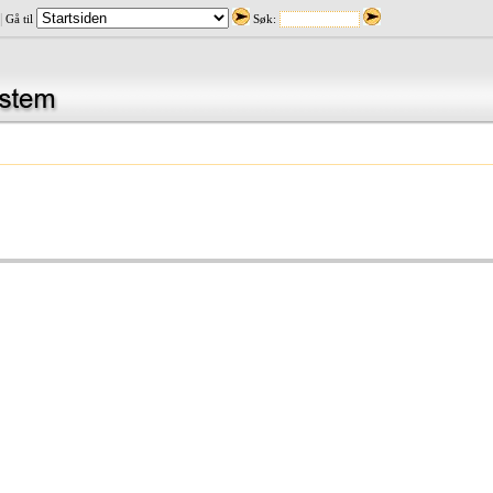
|
Gå til
Søk: