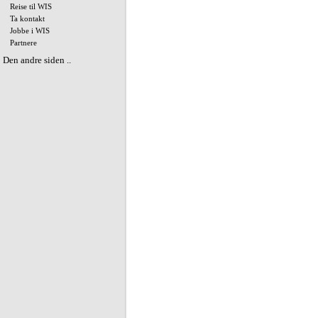
Reise til WIS
Ta kontakt
Jobbe i WIS
Partnere
Den andre siden ..