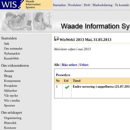
|
|
|
|
Startsiden
Produkter
Drift
Markedsføring
Ta kontakt
Startsiden
WisWeb1 2013 Mai, 31.05.2013
Søk
Om nettstedet
Aktiviteter utført i mai 2013
Nyhetsarkiv
KundeWeb
Om virksomheten
Alle
|
Ikke utført
|
Utført
Ansatte
Prosedyre
Blogg
Kompetanse
Nr
Utf
Tittel
Prosjekter
1
Endre sortering i søppelbøtta (21.07.201
Sikkerhet
Vår styrke
Wis i media
Sponsor
Om selskapet
Organisering
Historikk
Kontorer