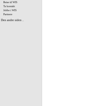
Reise til WIS
Ta kontakt
Jobbe i WIS
Partnere
Den andre siden ..