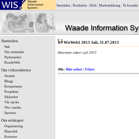
|
|
|
|
Startsiden
Produkter
Drift
Markedsføring
Ta kontakt
Startsiden
WisWeb1 2013 Juli, 31.07.2013
Søk
Om nettstedet
Aktiviteter utført i juli 2013
Nyhetsarkiv
KundeWeb
Om virksomheten
Alle
|
Ikke utført
|
Utført
Ansatte
Blogg
Kompetanse
Prosjekter
Sikkerhet
Vår styrke
Wis i media
Sponsor
Om selskapet
Organisering
Historikk
Kontorer