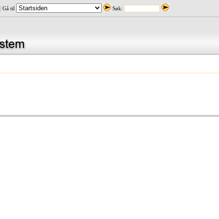
|
Gå til
Søk: