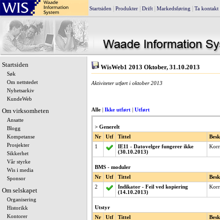
|
|
|
|
Startsiden
Produkter
Drift
Markedsføring
Ta kontakt
Startsiden
WisWeb1 2013 Oktober, 31.10.2013
Søk
Om nettstedet
Aktiviteter utført i oktober 2013
Nyhetsarkiv
KundeWeb
Om virksomheten
Alle
|
Ikke utført
|
Utført
Ansatte
> Generelt
Blogg
Kompetanse
Nr
Utf
Tittel
Besk
Prosjekter
1
IE11 - Datovelger fungerer ikke
Korr
(30.10.2013)
Sikkerhet
Vår styrke
BMS - moduler
Wis i media
Nr
Utf
Tittel
Besk
Sponsor
2
Indikator - Feil ved kopiering
Korr
Om selskapet
(14.10.2013)
Organisering
Utstyr
Historikk
Kontorer
Nr
Utf
Tittel
Besk