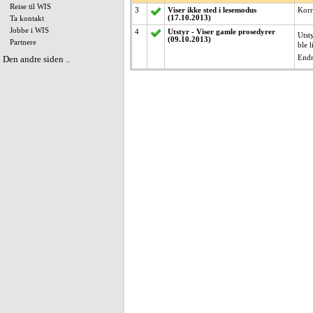
Reise til WIS
3
Viser ikke sted i lesemodus
Korri
(17.10.2013)
Ta kontakt
Jobbe i WIS
4
Utstyr - Viser gamle prosedyrer
Utst
(09.10.2013)
Partnere
ble 
Den andre siden ..
Endr