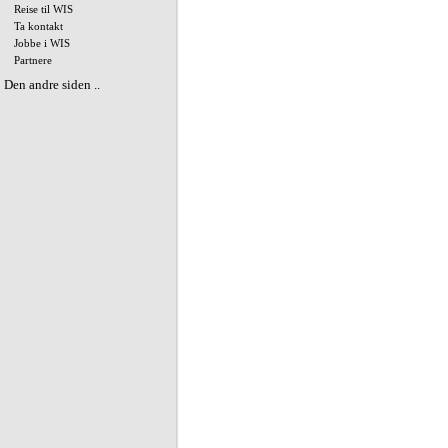
Reise til WIS
Ta kontakt
Jobbe i WIS
Partnere
Den andre siden ..