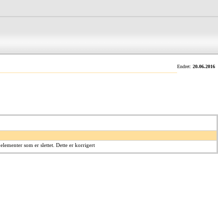
Endret:
20.06.2016
 elementer som er slettet. Dette er korrigert