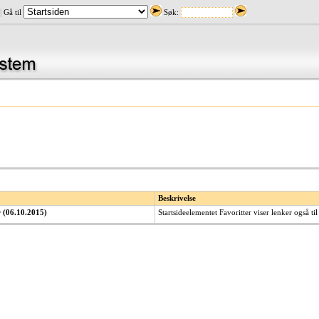
|
Gå til
Søk:
Beskrivelse
r (06.10.2015)
Startsideelementet Favoritter viser lenker også til