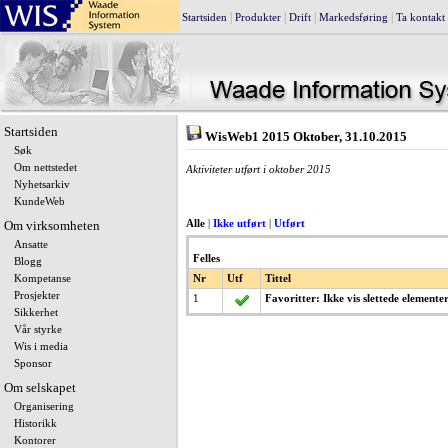
|
|
|
|
Startsiden
Produkter
Drift
Markedsføring
Ta kontakt
Startsiden
WisWeb1 2015 Oktober, 31.10.2015
Søk
Om nettstedet
Aktiviteter utført i oktober 2015
Nyhetsarkiv
KundeWeb
Om virksomheten
Alle
|
Ikke utført
|
Utført
Ansatte
Felles
Blogg
Kompetanse
Nr
Utf
Tittel
Prosjekter
1
Favoritter: Ikke vis slettede elemente
Sikkerhet
Vår styrke
Wis i media
Sponsor
Om selskapet
Organisering
Historikk
Kontorer