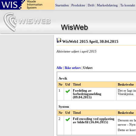
|
|
|
|
Startsiden
Produkter
Drift
Markedsføring
Ta kontakt
WisWeb1 2015 April, 30.04.2015
Aktiviteter utført i april 2015
Alle
|
Ikke utført
|
Utført
Avvik
Nr
Utf
Tittel
Beskrivelse
1
Fordeling av
Det er lagt 
forbedringsmelding
Viseskjema.
(09.04.2015)
System
Nr
Utf
Tittel
Beskrivelse
2
Feil encoding ved opplasting
Dersom en las
av bilde/fil (16.04.2015)
server - Nytt
Dette er korr