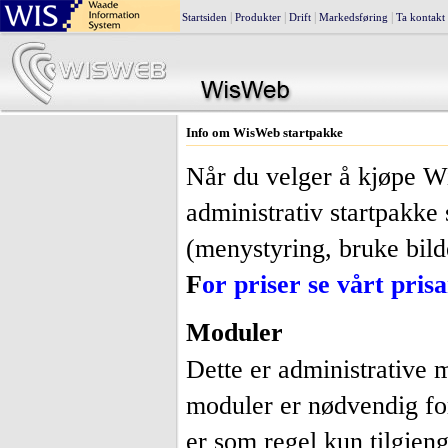
|
|
|
|
Startsiden
Produkter
Drift
Markedsføring
Ta kontakt
Info om WisWeb startpakke
Når du velger å kjøpe Wi
administrativ startpakke
(menystyring, bruke bild
F
or priser se vårt pris
Moduler
Dette er administrative 
moduler er nødvendig fo
er som regel kun tilgjeng