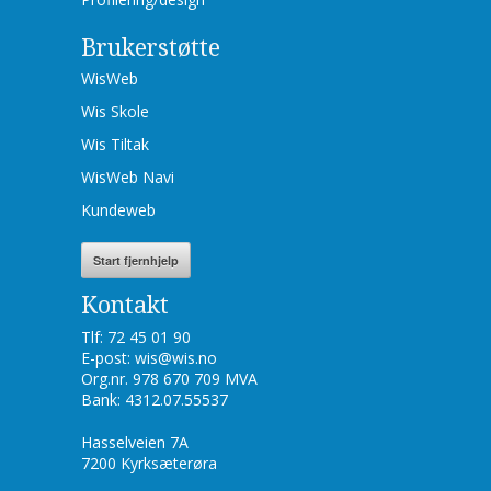
Brukerstøtte
WisWeb
Wis Skole
Wis Tiltak
WisWeb Navi
Kundeweb
Start fjernhjelp
Kontakt
Tlf: 72 45 01 90
E-post: wis@wis.no
Org.nr. 978 670 709 MVA
Bank: 4312.07.55537
Hasselveien 7A
7200 Kyrksæterøra