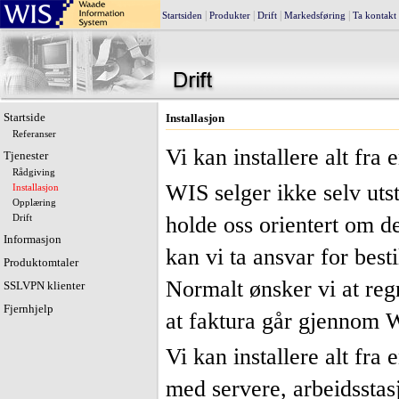
|
|
|
|
Startsiden
Produkter
Drift
Markedsføring
Ta kontakt
Startside
Installasjon
Referanser
Vi kan installere alt fra 
Tjenester
Rådgiving
WIS selger ikke selv uts
Installasjon
Opplæring
holde oss orientert om 
Drift
Informasjon
kan vi ta ansvar for best
Produktomtaler
Normalt ønsker vi at reg
SSLVPN klienter
Fjernhjelp
at faktura går gjennom W
Vi kan installere alt fra
med servere, arbeidsstas